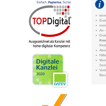
term
Erst
mona
An- 
Erst
Kra
Kind
Abre
Hilf
Mona
Sozi
Vorb
Ber