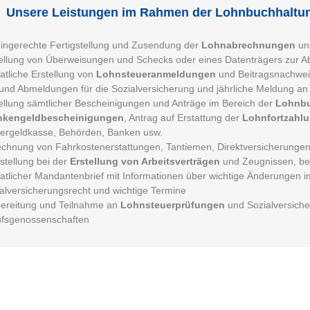
Unsere Leistungen im Rahmen der Lohnbuchhaltu
ingerechte Fertigstellung und Zusendung der
Lohnabrechnungen
u
ellung von Überweisungen und Schecks oder eines Datenträgers zur A
tliche Erstellung von
Lohnsteueranmeldungen
und Beitragsnachwei
und Abmeldungen für die Sozialversicherung und jährliche Meldung an
ellung sämtlicher Bescheinigungen und Anträge im Bereich der
Lohnb
nkengeldbescheinigungen
, Antrag auf Erstattung der
Lohnfortzahl
ergeldkasse, Behörden, Banken usw.
chnung von Fahrkostenerstattungen, Tantiemen, Direktversicherungen,
estellung bei der
Erstellung von Arbeitsverträgen
und Zeugnissen, bei
tlicher Mandantenbrief mit Informationen über wichtige Änderungen 
alversicherungsrecht und wichtige Termine
ereitung und Teilnahme an
Lohnsteuerprüfungen
und Sozialversich
ufsgenossenschaften